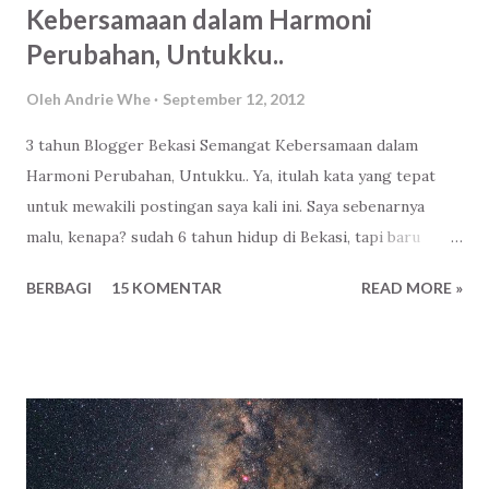
Kebersamaan dalam Harmoni
Perubahan, Untukku..
Oleh
Andrie Whe
September 12, 2012
3 tahun Blogger Bekasi Semangat Kebersamaan dalam
Harmoni Perubahan, Untukku.. Ya, itulah kata yang tepat
untuk mewakili postingan saya kali ini. Saya sebenarnya
malu, kenapa? sudah 6 tahun hidup di Bekasi, tapi baru
mengenal Komunitas Blogger Bekasi justru di Ulang
BERBAGI
15 KOMENTAR
READ MORE »
tahunnya yang ke 3. Miris. Flashback.. Malam itu seperti
biasa, setelah merapikan mengurus jadwal posting di web
yang saya kelola. Buka beranda Facebook , liat update sana-
sini, komentar lagi-lagi. Lalu klik event, siapa tahu ada acara
yang penting? Dan ternyata ada! Seorang teman akan
menghadiri event bernama Ulang Tahun ke 3 Blogger
Bekasi pada tanggal 8 September 2012 yang