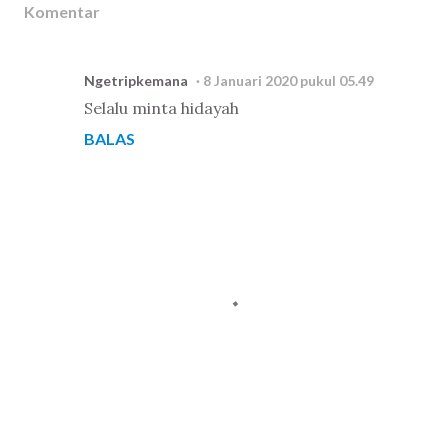
Komentar
Ngetripkemana
8 Januari 2020 pukul 05.49
Selalu minta hidayah
BALAS
P