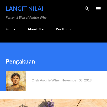
Langsung ke konten utama
LANGIT NILAI
Personal Blog of Andrie Whe
Home
About Me
Portfolio
Pengakuan
Oleh
Andrie Whe
November 05, 2018