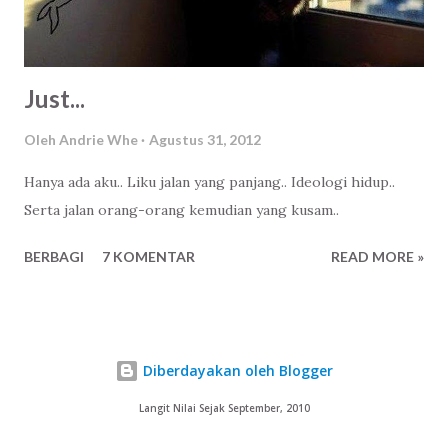
baru dikenal. Ada juga yang masih dalam tahap penantian.
Dan ada - ada yang lainnya, kemudian. Bagi saya sen...
Just...
Oleh
Andrie Whe
Agustus 31, 2012
Hanya ada aku.. Liku jalan yang panjang.. Ideologi hidup..
Serta jalan orang-orang kemudian yang kusam..
BERBAGI
7 KOMENTAR
READ MORE »
Diberdayakan oleh Blogger
Langit Nilai Sejak September, 2010