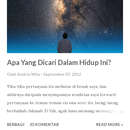
diselenggarakan di Balai Patriot , Kantor Walikota Bekasi
. Penasaran saya searching alamat webnya, alamat Facebook
baik grup dan halaman fanspagenya dan tidak ketinggalan
twitternya. Lalu singkat cerita dengan berani dan agak ragu
saya mengisi form pendaftaran tanda akan hadir disana, di
acara Ulang Tahun ke...
Apa Yang Dicari Dalam Hidup Ini?
Oleh
Andrie Whe
September 07, 2012
Tiba-tiba pertanyaan itu melintas di benak saya, dan
akhirnya daripada menyimpannya sendirian saya forward
pertanyaan ke teman-teman via sms sore itu. Iseng-iseng
berhadiah, hikmah :D Yah, agak lama memang menunggu
jawaban daripada pertanyaan semacam itu, setidaknya
BERBAGI
35 KOMENTAR
READ MORE »
mungkin teman-teman saya mulai berpikir apa yang paling