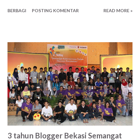
bisnis ya wajar, ibaratnya gue sudah beli, terserah itu buku
BERBAGI
POSTING KOMENTAR
READ MORE »
mau gue apain-lah. Mau gue monopoli isinya ( source code )
biar perusahaan gue jadi yang terdepan, paling paham.
Harus untung-lah, namanya juga orang dagang, haha. Iya
juga sih, tapi kan nanti elo gampang kalau mau manipulasi.
Ya, itu juga resiko. Jayalah perabadan mesin berpikir
mandiri! Jaya! Jaya! Jaya! Terlalu menjiwai Ndri! Wkwkwk
Paling tidak hikmah dari berita ini ada kesadaran. Kenapa
ada satu kitab suci yang bisa dihafal jutaan manusia, ada
ratusan ribu perkataan manusia yang tidak dilukiskan
wajahnya bisa menjadi panduan dalam kehidupan. Dan tentu
saja, ada Tuhan Yang Berkehendak menjaganya sampai akhir
zaman.
3 tahun Blogger Bekasi Semangat