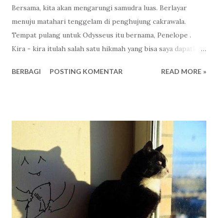
Bersama, kita akan mengarungi samudra luas. Berlayar
menuju matahari tenggelam di penghujung cakrawala.
Tempat pulang untuk Odysseus itu bernama, Penelope .
Kira - kira itulah salah satu hikmah yang bisa saya dapatkan
setelah menonton The Odyssey yang berdurasi kurang
BERBAGI
POSTING KOMENTAR
READ MORE »
lebih tiga jam. Untungnya, tanpa direncanakan dan sudah
rezekinya nonton di bioskop yang bisa sambil rebahan dan
pesan makanan. Norak yak? Biarin napah! Haha. Kita semua
sebenarnya kurang lebih sama seperti Odysseus. Sama
seperti Penelope. Semingguan ini saya diingatkan lagi
tentang makna pernikahan, apa itu ikatan. Baik dari internal
maupun eksternal. Ada yang baru saja ditinggal meninggal.
Ada yang baru memulai perjalanan. Ada yang sedang lucu-
lucunya merawat anak titipan Tuhan. Ada yang berpisah
karena ternyata berbeda tujuan. Ada juga yang baru memulai
dari awal setelah berpisah, lalu bersama dengan jiwa yang