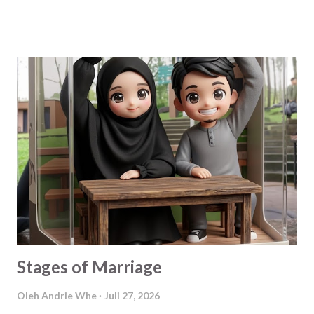
dia cari, apa yang paling penting dalam hidupnya kini. Finally,
akhirnya beberapa dari mereka membalasnya pertanyaaan
itu. Berikut saya kutip selengkapnya, tapi tetap Anonymous
yaa :v Anonymous I : Kebahagiaan Anonymous II : Dimana
aku bisa menemukan cinta sejati dari wanita yang sholeha
yang bisa selalu mengingatkan kalo aku salah/khilaf. Yang
bisa membimbing aku menjadi suami yang sholeh untuk
keluargaku. Anonymous III : Ketenangan hati Anonymous IV
: Rizki dari Yang Maha Kuasa Jawaban yang beragam bukan?
Jawaban-jawaban itu menurut analisis saya sebagai pakar
bla-bla-bla :D . Datang dari latar belakang, situasi dan
kondisi teman-tema...
Stages of Marriage
Oleh
Andrie Whe
Juli 27, 2026