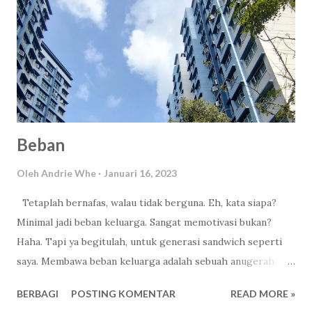
Beban
Oleh
Andrie Whe
Januari 16, 2023
Tetaplah bernafas, walau tidak berguna. Eh, kata siapa?
Minimal jadi beban keluarga. Sangat memotivasi bukan?
Haha. Tapi ya begitulah, untuk generasi sandwich seperti
saya. Membawa beban keluarga adalah sebuah anugerah,
berkah. Ladang amal yang tidak perlu dicari, karena
BERBAGI
POSTING KOMENTAR
READ MORE »
memang sudah datang sendiri. Tidak perlu kesana - kemari.