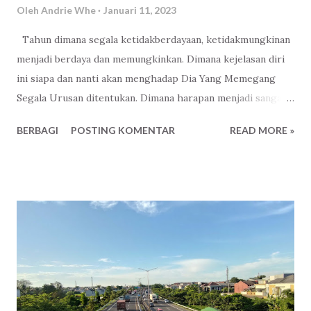
Oleh
Andrie Whe
Januari 11, 2023
Tahun dimana segala ketidakberdayaan, ketidakmungkinan
menjadi berdaya dan memungkinkan. Dimana kejelasan diri
ini siapa dan nanti akan menghadap Dia Yang Memegang
Segala Urusan ditentukan. Dimana harapan menjadi sangat
jelas, jalan terbuka luas. Jawaban - jawaban terkuak pasti
BERBAGI
POSTING KOMENTAR
READ MORE »
walau pelan perlahan. Dimana kepercayaan, konsistensi
ditanam, dipupuk, lalu dijaga supaya hasilnya memuaskan
dengan pihak yang berkaitan. Tahun dimana sepuluh malam
terakhir Ramadhan menjadi malam - malam yang dinantikan.
Oh wahai para biarawan malam .