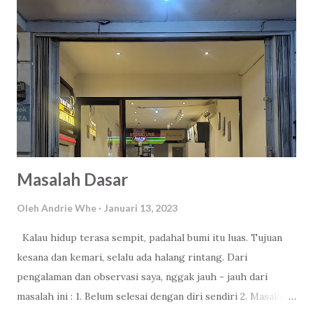
Bukan sok romantis, karena memang ketika jarak menipis.
Kata - kata menjadi habis. Canvas perlu dilukis, diwarnai
dengan banyak menciptakan kenangan manis. Peace.
Masalah Dasar
Oleh
Andrie Whe
Januari 13, 2023
Kalau hidup terasa sempit, padahal bumi itu luas. Tujuan
kesana dan kemari, selalu ada halang rintang. Dari
pengalaman dan observasi saya, nggak jauh - jauh dari
masalah ini : 1. Belum selesai dengan diri sendiri 2. Masalah