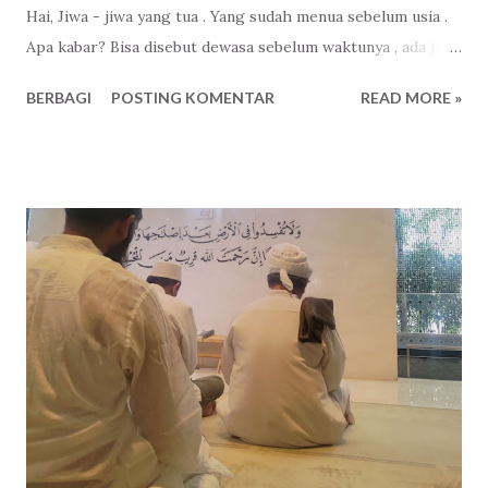
Hai, Jiwa - jiwa yang tua . Yang sudah menua sebelum usia .
Apa kabar? Bisa disebut dewasa sebelum waktunya , ada juga
beberapa yang dipanggil seorang yang waskita . Ada yang
BERBAGI
POSTING KOMENTAR
READ MORE »
memang dipaksa keadaan, ada juga yang memang sudah dari
sananya. Bangga? Tidak juga, karena memiliki jiwa yang tua
berarti harus menjadi tempat bersandar, memikul beban
yang tidak biasa. Tapi disitulah, peran yang sudah diatur
oleh Yang Maha Pengatur . Jangan sampai melantur.