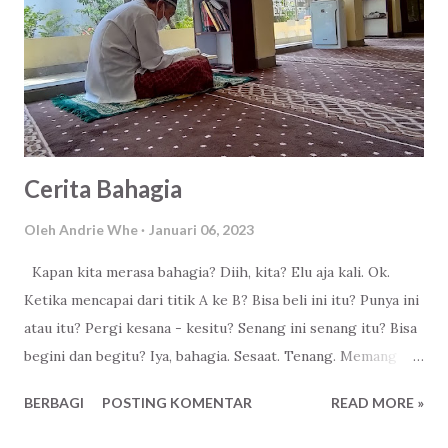
Cerita Bahagia
Oleh
Andrie Whe
Januari 06, 2023
Kapan kita merasa bahagia? Diih, kita? Elu aja kali. Ok.
Ketika mencapai dari titik A ke B? Bisa beli ini itu? Punya ini
atau itu? Pergi kesana - kesitu? Senang ini senang itu? Bisa
begini dan begitu? Iya, bahagia. Sesaat. Tenang. Memang
bukan disini tempatnya bahagia, tapi masih bisa dicicil
BERBAGI
POSTING KOMENTAR
READ MORE »
sedikit demi sedikit untuk disana. Dengan peduli dengan
keluarga, tetangga, saudara. Yang sakit, yang kesepian, yang