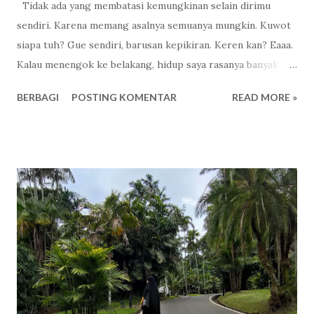
Tidak ada yang membatasi kemungkinan selain dirimu
sendiri. Karena memang asalnya semuanya mungkin. Kuwot
siapa tuh? Gue sendiri, barusan kepikiran. Keren kan? Eaaa.
Kalau menengok ke belakang, hidup saya rasanya banyak
tidak mungkinnya. Siapa lah saya? Anak dari desa, ijazah
BERBAGI
POSTING KOMENTAR
READ MORE »
cuma esdua . Merantau ke Ibukota . Sekarang bisa bla - bla -
bla. Sengaja tidak disebutkan, nanti jatuhnya tulisan motivasi
ala - ala. From zero to hero . Ndasmu! Haha. Semuanya
mungkin kalau Gusti Allah dan dirimu mengijinkan, jujur
sampai sekarang pun saya masih berusaha tidak membatasi
kemungkinan - kemungkinan yang akan terjadi di depan.
Jadi, semuanya mungkin. Trust me.