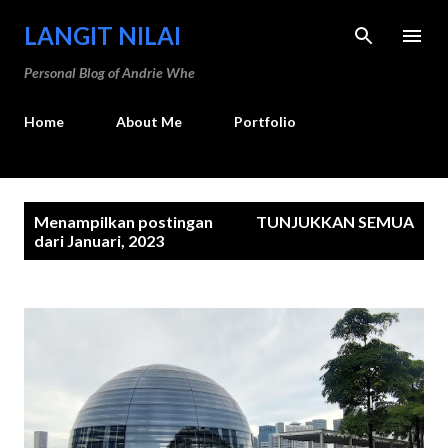
Langsung ke konten utama
LANGIT NILAI
Personal Blog of Andrie Whe
Home
About Me
Portfolio
P
Menampilkan postingan
TUNJUKKAN SEMUA
o
dari Januari, 2023
s
t
i
n
g
a
n