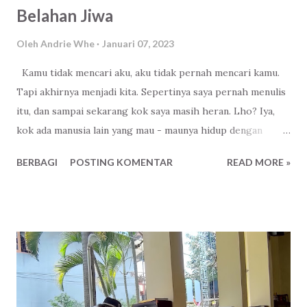
Belahan Jiwa
Oleh
Andrie Whe
Januari 07, 2023
Kamu tidak mencari aku, aku tidak pernah mencari kamu.
Tapi akhirnya menjadi kita. Sepertinya saya pernah menulis
itu, dan sampai sekarang kok saya masih heran. Lho? Iya,
kok ada manusia lain yang mau - maunya hidup dengan
manusia kek saya? Ganteng tidak, jelek tidak. Manusia rata -
BERBAGI
POSTING KOMENTAR
READ MORE »
rata lah. Kaya tidak, fakir juga tidak. Cukup lah. Banyak
kurangnya, sedikit lebihnya. Setidaknya itu sudut pandang
saya, entah apa sudut pandangnya. Saya pernah minta dia
nulis tentang saya, tapi eman katanya. Hidden Gems . Nanti
viral. Wkwkwwk. Eh, ada sih sedikit di platform sebelah.
Quora . Tapi mungkin itulah yang namanya belahan jiwa .
Sudah ditakdirkan jauh, sangat jauh disana. Hei kamu, Vidia.
Terima kasih ya! Sampai disana.