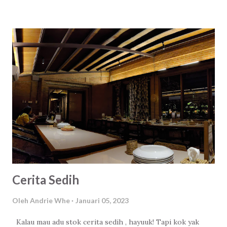
terdesak kebutuhan. Bukan bahagia memang, tapi
setidaknya hidup jadi tenang. Cerita bahagianya? Nanti
disana. Semoga.
Cerita Sedih
Oleh
Andrie Whe
Januari 05, 2023
Kalau mau adu stok cerita sedih , hayuuk! Tapi kok yak