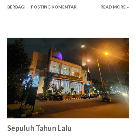
dengan orang tua 3. Masalah dengan pasangan 4. Konflik
BERBAGI
POSTING KOMENTAR
READ MORE »
menantu dan mertua 5. Masalah dengan saudara 6. Silahkan
tambahkan di komentar 🫡 0. Ingkar kepada Allah dan Rasul-
Nya ( kok ini di bawah, ya kan keyakinan kita mungkin beda )
Mau konsultasi berjam - jam sekalipun, baliknya kesana -
sana juga. Iya nggak sih? Iyain aja. Ini bisa siapa saja ya,
termasuk saya, kamu, kita. Status pegawai, pengusaha ,
pekerja lepas dan lain sebagainya. Eh, sok tua lu Ndri!
Emang, udah tua gue dari dulu. Old soul approved.
Sepuluh Tahun Lalu