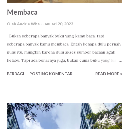
Membaca
Oleh
Andrie Whe
Januari 20, 2023
Bukan seberapa banyak buku yang kamu baca, tapi
seberapa banyak kamu membaca. Entah kenapa dulu pernah
nulis itu, mungkin karena dulu akses sumber bacaan agak
kelabu. Tapi ada benarnya juga, bukan cuma buku yang bisa
dibaca. Alam beserta isinya adalah sumber bacaan yang bisa
BERBAGI
POSTING KOMENTAR
READ MORE »
membuat kita waskita . Ada satu buku yang kalau boleh
disebut buku, tidak pernah usang dimakan waktu. Semua
pertanyaan, masalah apapun dijawab dengan jitu.
Membacanya membuat hati menjadi syahdu. Iya aku, kamu,
tahu apa buku itu. Buku cinta dari Tuhanku, dan Tuhanmu .