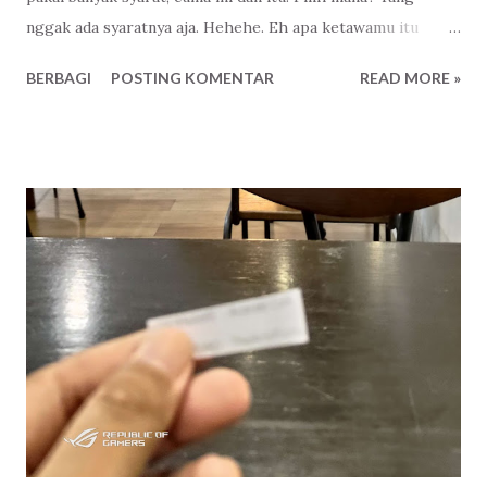
nggak ada syaratnya aja. Hehehe. Eh apa ketawamu itu
tanda bahagia ? Ya elah ribet amat, soal ketawa aja pakai di
BERBAGI
POSTING KOMENTAR
READ MORE »
debat. Mbok ben sih. Semua pihak punya persepsi bahagia
versi masing - masing. Senang liat orang senang, bahagia
liat orang bahagia. Harusnya kan gitu, ya? 😌