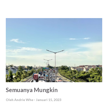
Tetapi terkadang sulit dikenali, oleh pihak yang lupa dirinya
sendiri. Untuk apa dia diciptakan di dunia ini. Prestasi
puncak Khabib Nurmagomedov bukan ketika dia menang
dua puluh sembilan kali. Tapi ketika resign dari octagon
untuk menghabiskan waktu bersama sanak famili. Jadi
ternak teri , anter anak anter istri. 😌
Semuanya Mungkin
Oleh
Andrie Whe
Januari 15, 2023