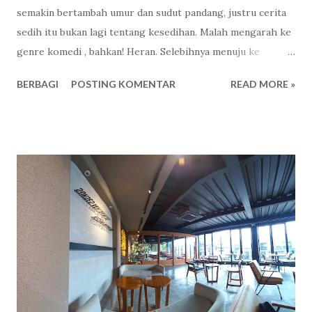
semakin bertambah umur dan sudut pandang, justru cerita
sedih itu bukan lagi tentang kesedihan. Malah mengarah ke
genre komedi , bahkan! Heran. Selebihnya menuju ke
kesyukuran . Terima kasih, Tuhan . Kalimat, tragedi di hari
BERBAGI
POSTING KOMENTAR
READ MORE »
ini akan menjadi komedi di kemudian hari. Valid. Skenario
Tuhan memang paling wahid. Jadi, mana cerita sedihnya?
Nggak ada, haha.