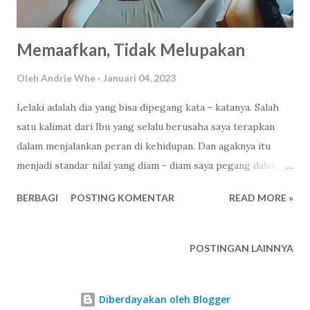
Memaafkan, Tidak Melupakan
Oleh
Andrie Whe
Januari 04, 2023
Lelaki adalah dia yang bisa dipegang kata - katanya. Salah
satu kalimat dari Ibu yang selalu berusaha saya terapkan
dalam menjalankan peran di kehidupan. Dan agaknya itu
menjadi standar nilai yang diam - diam saya pegang dalam
menilai seseorang. Siapapun dia. Beneran siapapun. Ketika
BERBAGI
POSTING KOMENTAR
READ MORE »
nilai itu dilanggar dan saya tahu, runtuh sudah persona,
reputasi siapapun itu. Saya bisa dengan mudah memaafkan,
tapi tidak melupakan. Saya akan membuang jauh-jauh
POSTINGAN LAINNYA
interaksi dengan siapapun itu. Kan ada namanya kesempatan
kedua? Taubatan nasuha ? Lha, saya kan manusia. Bukan
Diberdayakan oleh Blogger
Tuhan. 😌