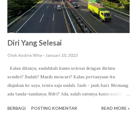
Diri Yang Selesai
Oleh
Andrie Whe
Januari 10, 2023
Kalau ditanya, sudahkah kamu selesai dengan dirimu
sendiri? Sudah? Masih mencari? Kalau pertanyaan itu
diajukan ke saya, tentu saja sudah. Jauh - jauh hari. Memang
ada tanda-tandanya, Ndri? Ada, salah satunya kamu sudah
tidak mementingkan dirimu sendiri. Suka memberi.
BERBAGI
POSTING KOMENTAR
READ MORE »
Bagaimana caranya dirimu bisa berkontribusi. Apa pun
kondisimu saat ini. Minimal kepada sanak famili . Tidak perlu
puja - puji , ada atau tidaknya sudah tidak penting.
Pengakuan manusia sudah amat tidak menarik lagi. Karena