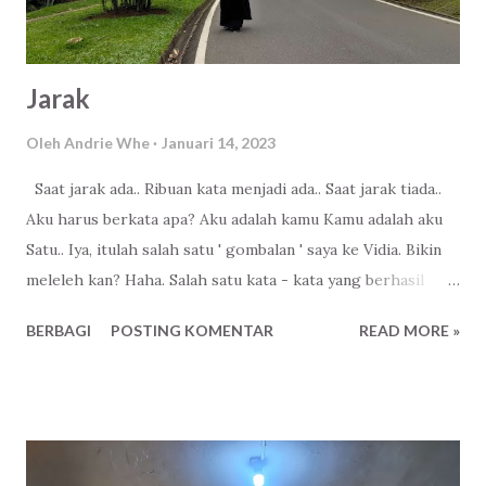
Jarak
Oleh
Andrie Whe
Januari 14, 2023
Saat jarak ada.. Ribuan kata menjadi ada.. Saat jarak tiada..
Aku harus berkata apa? Aku adalah kamu Kamu adalah aku
Satu.. Iya, itulah salah satu ' gombalan ' saya ke Vidia. Bikin
meleleh kan? Haha. Salah satu kata - kata yang berhasil
diabadikan di blog yang suka - suka saya isinya. Tapi
BERBAGI
POSTING KOMENTAR
READ MORE »
beneran lho, dulu waktu kami berjarak, berjauhan. Belum
sah menjadi pasangan. Seakan - akan banyak kata - kata
yang ingin disampaikan. Kami bisa saling berbalas - balasan
kata tanpa ada kata bosan. Setelah sah menjadi pasangan,
memandang wajahnya saja sudah menjadi kebahagiaan.