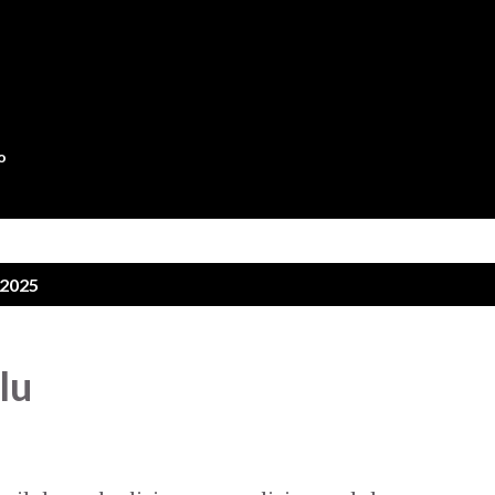
Langsung ke konten utama
o
 2025
lu