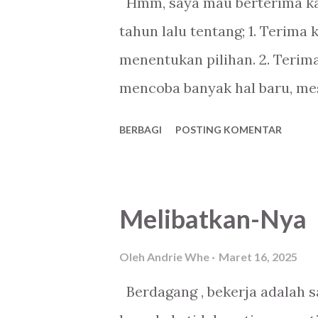
Hmm, saya mau berterima kasi
g
tahun lalu tentang; 1. Terima
a
menentukan pilihan. 2. Terim
n
mencoba banyak hal baru, me
hasilnya, tapi tak ada penyes
BERBAGI
POSTING KOMENTAR
menjaga dirimu dengan baik
jiwamu. 4. Terima kasih bany
menerima siapa dirimu. Tida
Melibatkan-Nya
berteman denganmu. 5. Terim
'uzlah'mu dari hiruk pikuk d
Oleh
Andrie Whe
Maret 16, 2025
Terima kasih banyak ya! Teri
Berdagang , bekerja adalah s
belum disebutkan, tapi kiriny