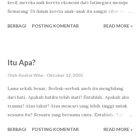
kecil, mereka naik kereta ekonomi dari Jatinegara menuju
Semarang. Di dalam kereta anak-anak itu sangat ribut dan
mengganggu penumpang yang lainnya, berlarian kesana-
BERBAGI
POSTING KOMENTAR
READ MORE »
kemari, teriak-teriak tawa mewarnai keceriaan mereka.
Penumpang yang lain banyak yang merasa terganggu
dengan tawa anak-anak itu. Sang bapak tua Itu sepertinya
tidak mau tahu, seorang ibu memberanikan diri untuk
Itu Apa?
menegur bapak tua itu. "Maaf, pak.. apakah anak-anak itu
anak bapak?,". Tanpa menjawab bapak tua itu pelan-pelan
Oleh
Andrie Whe
Oktober 12, 2010
mengangkat kepala melihat ke arah ibu yang menegurnya.
Lama sekali, benar.. Serbuk-serbuk aneh itu menghilang
"Ada apa, bu?,". tanya bapak tua. "Itu, pak.. anak bapak,
dari hati.. Apakah hatiku telah mati? Entahlah.. Apakah aku
mereka berisik dan mengganggu penumpang yan lain,
trauma? Atau takut? Atau mencari yang lebih tinggi untuk
tolong disuruh diam pak. Sebagai orang tua harusnya bapak
sesuatu itu? Sesuatu yang bernama cinta.. Entahlah.. Tak
bisa menjaga anak-anaknya dong, kami merasa terganggu,".
enak rasanya aku bebankan pertanyaan itu kepadamu.. Aku
"Oh.. maaf bu, saya tidak bisa,". jawab bapak tua. "Kenap...
BERBAGI
POSTING KOMENTAR
READ MORE »
mau mencari jawaban tersendiri.. Tapi juga tak mengapa