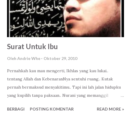
Surat Untuk Ibu
Oleh
Andrie Whe
Oktober 29, 2010
Pernahkah kau mau mengerti, Ikhlas yang kau lukai..
tentang Allah dan KebenaranNya sentuhi ruang.. Kutak
pernah bermaksud menyakitimu.. Tapi ini lah jalan hidupku
yang kupilih tanpa paksaan.. Nurani yang memanggil
jiwaku… Dimana aku bersandung tentang dukamu.. Inilah
BERBAGI
POSTING KOMENTAR
READ MORE »
laguku untukmu ibu.. Sekedar pengharapanku agar kau
tahu.. Setulus kewajibanku sebagai seorang anak..
Membingkai kenangan kita.. Butiran-butiran kenangan