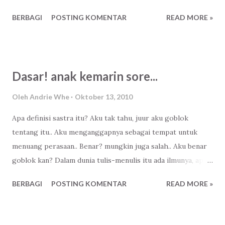
lelah menjatuhkanmu Aku akan menjabat tanganmu,
BERBAGI
POSTING KOMENTAR
READ MORE »
membantu berdiri sekali lagi Jangan menangis, mari
bersama kita jemput impian itu sampai akhir Seka air
matamu, majulah terus! Buktikan bahwa kita mampu!
Buktikan kita akan tertawa keras di cerita akhir Kau takkan
Dasar! anak kemarin sore...
merasa sendiri sampai akhir..
Oleh
Andrie Whe
Oktober 13, 2010
Apa definisi sastra itu? Aku tak tahu, juur aku goblok
tentang itu.. Aku menganggapnya sebagai tempat untuk
menuang perasaan.. Benar? mungkin juga salah.. Aku benar
goblok kan? Dalam dunia tulis-menulis itu ada ilmunya, apa
kau tahu? Yaah mungkin, tapi benar aku tak tahu.. Aku
BERBAGI
POSTING KOMENTAR
READ MORE »
menulis apa saja yag ada di hati dan kepala.. Aku luapkan,
tuangkan hingga batas kemampuan aku
mengungkapkannya.. Tanpa mempedulikan aturan menulis