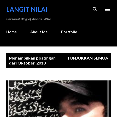
Langsung ke konten utama
LANGIT NILAI
Personal Blog of Andrie Whe
Home
About Me
Portfolio
P
Menampilkan postingan
TUNJUKKAN SEMUA
o
dari Oktober, 2010
s
t
i
n
g
a
n