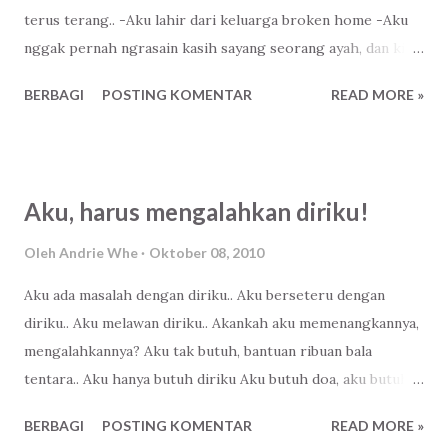
terus terang.. -Aku lahir dari keluarga broken home -Aku
pulang.. saya tidak bisa membantu kamu, kar...
nggak pernah ngrasain kasih sayang seorang ayah, dan kini
aku tak tahu dia dimana -Pendidikanku setara S2 (SD, MTs) -
BERBAGI
POSTING KOMENTAR
READ MORE »
Aku adalah individu kesepian -Aku ini.. Bisa saja kesedihan
merasuki diriku, tidak! Aku memilih optimis, bahagia.. Aku
bersyukur Dia telah membuat skenario yang indah untukku,
Dan aku ingin berbagi.. Don't be sad!
Aku, harus mengalahkan diriku!
Oleh
Andrie Whe
Oktober 08, 2010
Aku ada masalah dengan diriku.. Aku berseteru dengan
diriku.. Aku melawan diriku.. Akankah aku memenangkannya,
mengalahkannya? Aku tak butuh, bantuan ribuan bala
tentara.. Aku hanya butuh diriku Aku butuh doa, aku butuh
senyummu untuk menaklukannya.. Aku pernah mendengar
BERBAGI
POSTING KOMENTAR
READ MORE »
perkataan; Jika kamu tidak bisa menaklukan dirimu, maka