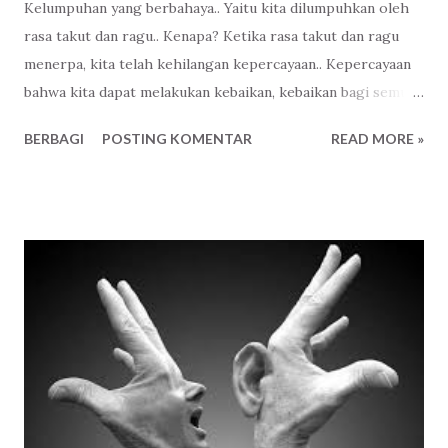
Kelumpuhan yang berbahaya.. Yaitu kita dilumpuhkan oleh
rasa takut dan ragu.. Kenapa? Ketika rasa takut dan ragu
menerpa, kita telah kehilangan kepercayaan.. Kepercayaan
bahwa kita dapat melakukan kebaikan, kebaikan bagi semua..
Kita berhenti berharap, bersikap sinis saat ragu dan takut
BERBAGI
POSTING KOMENTAR
READ MORE »
melanda.. Bahaya itu disebarkan oleh mereka yang
kehilangan kepercayaan dan sinis akan harapan.. Jangan
sampai.. Jangan! Kita dibutakan akan harapan, kepercayaan..
Bahwa kita dapat melakukan kebaikan bagi semua.. Bahwa
kita mempunyai pengharapan, tidak ragu, sinis.. Akan halnya
kering kemarau berharap hujan.. Akan halnya berlayar di
laut yang tak tenang, setelahnya di ujung perjalanan
terdapat pulau.. Pulau impian!