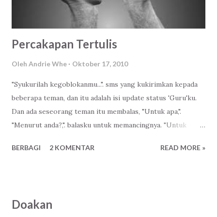
Percakapan Tertulis
Oleh
Andrie Whe
Oktober 17, 2010
"Syukurilah kegoblokanmu...". sms yang kukirimkan kepada
beberapa teman, dan itu adalah isi update status 'Guru'ku.
Dan ada seseorang teman itu membalas, "Untuk apa,".
"Menurut anda?,". balasku untuk memancingnya. "Untuk
menjadi lebih baik?,". balasnya setengah tidak yakin
BERBAGI
2 KOMENTAR
READ MORE »
nampaknya. "Anda benar!,". gayaku meyakinkannya.
"Bagaimana caranya untuk mensyukuri sesuatu yang nggak
kita inginkan?,". "Dengan merelakan dan mensyukurinya,
nggak setiap yang kita anggap nggak baik itu nggak baik..
Doakan
contoh, aku bersyukur lahir di keluarga broken home,". aku