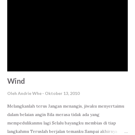
Sahabat, teruslah berbuatlah..
Wind
Oleh
Andrie Whe
Oktober 13, 2010
Melangkanlah terus Jangan menangis, jiwaku menyertaimu
dalam belaian angin Bila merasa tidak ada yang
mempedulikanmu lagi Selalu bayangku membias di tiap
langkahmu Teruslah berjalan temanku Sampai akhirnya