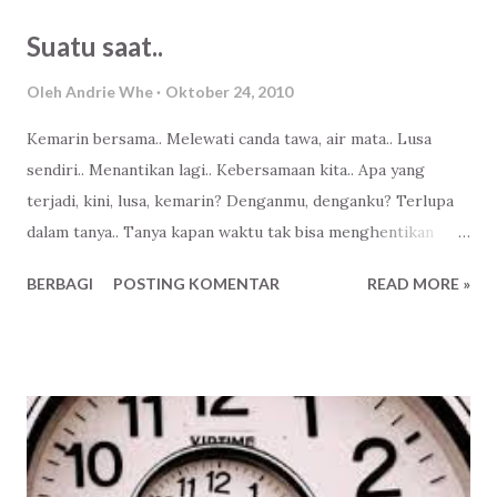
perjalanan waktu.. Waktu yang selalu kuingat dalam
Suatu saat..
sentuhan wejanganmu.. Diujung pintu rumah ku berlalu..
Menahan pilu tentang kehilangan dirimu.. Tapi jalan hidup
Oleh
Andrie Whe
Oktober 24, 2010
adalah nuansa.. Nuansa yang ingin kujawab dengan
Kemarin bersama.. Melewati canda tawa, air mata.. Lusa
kebenaran yang sempurna.. Berantah logika yang harus
sendiri.. Menantikan lagi.. Kebersamaan kita.. Apa yang
kuterima.. Logika dari fakta konsekuensi ujung hati yang
terjadi, kini, lusa, kemarin? Denganmu, denganku? Terlupa
ingin bicara, tentang fakta, tentang realita yang kutemukan
dalam tanya.. Tanya kapan waktu tak bisa menghentikan
bersama cinta empunya surga.. Bahasa kasih sayang dari
kita.. Tanya kapan tempat bagai surga yang tak berbatas..
keharuman Madinah.. Disetiap pertarungan sisi hati yang
BERBAGI
POSTING KOMENTAR
READ MORE »
Masih menunggu.. Suatu saat..
ingin menyapa hidayah.. Hidayah dari s...