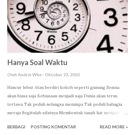
Hanya Soal Waktu
Oleh
Andrie Whe
Oktober 23, 2010
Hancur lebur Atau berdiri kokoh seperti gunung Semua
akan biasa saja Kebiasaan menjadi saja Dunia akan terus
tertawa Tak peduli nelangsa menimpa Tak peduli bahagia
meraja Begitulah sifatnya Membentuk tanah liat menjadi
sebuah maha karya itulah tujuannya Mengukir ukiran nan
BERBAGI
POSTING KOMENTAR
READ MORE »
indah adalah efek sampingnya Terlalu larut dalam kesedihan