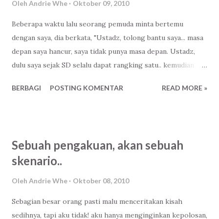
Oleh
Andrie Whe
Oktober 09, 2010
takut padaMu.. Takut pada AmarahMu, takut jika Kau tidak
Beberapa waktu lalu seorang pemuda minta bertemu
mengenalku kelak di akhirat nanti… Ya Rabb Aku belum bisa
dengan saya, dia berkata, "Ustadz, tolong bantu saya... masa
meneladani Nabi Muhammad 100% Begitu sulit rasanya
depan saya hancur, saya tidak punya masa depan. Ustadz,
walau aku akan terus mencoba Iman ini sering naik turun ya
dulu saya sejak SD selalu dapat rangking satu.. kemudian
Rabb... namun aku mohon jangan kau gelapkan hatiku dari
saat saya masuk kelas dua SMA, saya tidak mau rangking,".
hidayahMu tak ada harta kekayaanku selain memiliki Islam
BERBAGI
POSTING KOMENTAR
READ MORE »
Saya tanya,"Kenapa?,". "Saya malu, Ustadz.. karena di wajah
dalam hidupku tak ada kekayaan terbaikku ...
saya ada tompelnya,". lalu dia memperlihatkan tompel yang
ada di wajahnya. Itulah sebabnya dia selalu pakai topi, dan
memanjangkan rambut depannya agar dia bisa menutupi
Sebuah pengakuan, akan sebuah
kekurangannya. Kemudian saya katakan, "Kamu benar-benar
skenario..
ingin berubah?,". "Iya Ustadz,". "Kalau begitu ini ada
Rp.10000.-, kamu sekarang pergi ke tempat cukur untuk
Oleh
Andrie Whe
Oktober 08, 2010
mencukur rambut kamu sampai habis,". "Sampai botak,
Sebagian besar orang pasti malu menceritakan kisah
Ustadz?,". tanyanya. "Benar,". "Saya malu, Ustadz.. saya tidak
sedihnya, tapi aku tidak! aku hanya menginginkan kepolosan,
mau, saya malu". "Baik, kalau begitu.. silakan sekarang kamu