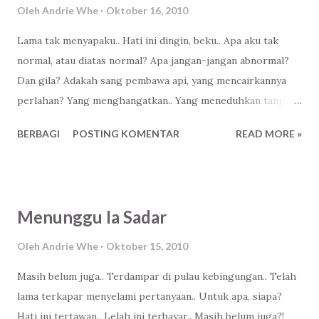
mencoba memberi pengertian, semampuku tentu. "Ya
Oleh
Andrie Whe
Oktober 16, 2010
memang, terus apa yang kamu syukuri dari semua yang
Lama tak menyapaku.. Hati ini dingin, beku.. Apa aku tak
terjadi di hidup kamu?,". dia kembali bertanya. "Banyak
normal, atau diatas normal? Apa jangan-jangan abnormal?
sekaliii... salah satunya, aku bahagia bisa menjadi aku yang
Dan gila? Adakah sang pembawa api, yang mencairkannya
sekarang sekarang ini,". jawabku sekenanya. "Apa yang kamu
perlahan? Yang menghangatkan.. Yang meneduhkan tanpa
bahagiakan dari hidupmu yang seka...
membuatnya kedinginan.. Pasti, sangat yakin! Siapa? Apakah
BERBAGI
POSTING KOMENTAR
READ MORE »
benar dia? Atau dia yang lainnya? Aku takut sesat
menafsirkan, mendefinisikannya.. Semoga saja dia, doa
berharap.. Rasa yang tinggi, tanpa tercampuri.. Tanpa
doktrin-doktrin atau cerita murahan tentangnya yang
Menunggu Ia Sadar
tertelan mentah-mentah.. Ingin aku lesatkan! Ingin aku
luapkan semampunya.. Kepadanya.. Dan tentu saja, dalam
Oleh
Andrie Whe
Oktober 15, 2010
ikatan yang jelas.. Doakan saja.. Segera.. Teman..
Masih belum juga.. Terdampar di pulau kebingungan.. Telah
lama terkapar menyelami pertanyaan.. Untuk apa, siapa?
Hati ini tertawan.. Lelah ini terbayar.. Masih belum juga?!