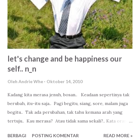
let's change and be happiness our
self.. n_n
Oleh
Andrie Whe
Oktober 14, 2010
Kadang kita merasa jenuh, bosan.. Keadaan sepertinya tak
berubah, itu-itu saja.. Pagi begitu, siang, sore, malam juga
begitu.. Tak ada perubahan, tak tahu kemana arah yang
tertuju.. Kau merasa? Atau tidak sama sekali?.. Kata orang
bijak, sebenarnya bukan perubahan tempat yang menjadi
BERBAGI
POSTING KOMENTAR
READ MORE »
masalah, tapi diri kita sendiri yang tidak mau berubah yang