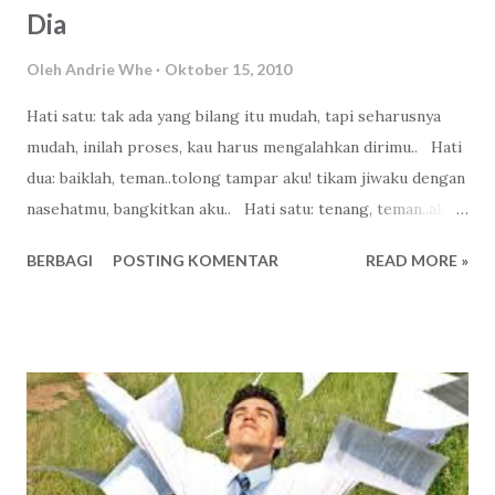
Dia
Oleh
Andrie Whe
Oktober 15, 2010
Hati satu: tak ada yang bilang itu mudah, tapi seharusnya
mudah, inilah proses, kau harus mengalahkan dirimu.. Hati
dua: baiklah, teman..tolong tampar aku! tikam jiwaku dengan
nasehatmu, bangkitkan aku.. Hati satu: tenang, teman..aku
akan selalu didekatmu.. Hati dua: kenapa aku harus
BERBAGI
POSTING KOMENTAR
READ MORE »
mementingkan mereka dulu? Hati satu: karena dengan
begitu kau akan berarti, kalau pun sebentar lagi kau mati..
bukankah kau ingin jika mereka mengenangmu, mereka
berkata " hidupku menjadi lebih baik karena dia"? Hati dua:
memang begitu, tapi aku pun butuh tempat mengadu? Hati
satu: bukankah ada Dia? Hati dua:...