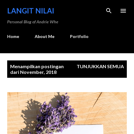
Langsung ke konten utama
LANGIT NILAI
Personal Blog of Andrie Whe
Home
About Me
Portfolio
P
Menampilkan postingan
TUNJUKKAN SEMUA
o
dari November, 2018
s
t
i
n
g
a
n