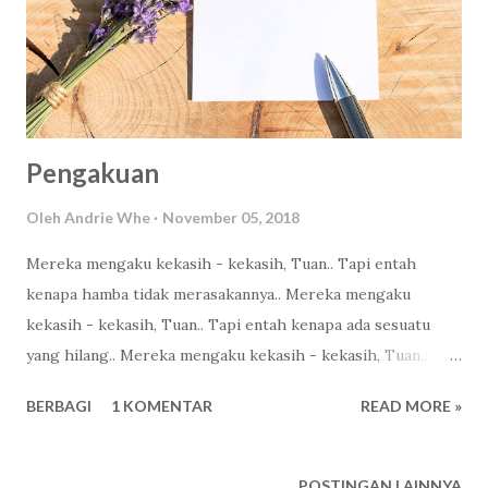
Pengakuan
Oleh
Andrie Whe
November 05, 2018
Mereka mengaku kekasih - kekasih, Tuan.. Tapi entah
kenapa hamba tidak merasakannya.. Mereka mengaku
kekasih - kekasih, Tuan.. Tapi entah kenapa ada sesuatu
yang hilang.. Mereka mengaku kekasih - kekasih, Tuan..
Tapi entah kenapa.. Apa karena hamba yang biasa - biasa
BERBAGI
1 KOMENTAR
READ MORE »
saja? Atau karena sekedar mengaku - aku saja? Tuan,
ampuni hamba.. Image by : Myriams-Fotos
POSTINGAN LAINNYA