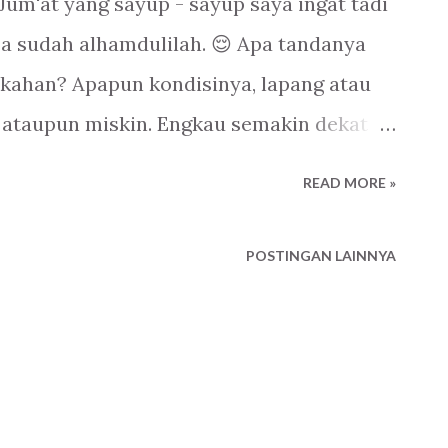
um'at yang sayup - sayup saya ingat tadi
ja sudah alhamdulilah. 😌 Apa tandanya
ahan? Apapun kondisinya, lapang atau
ya ataupun miskin. Engkau semakin dekat
saya juga ngecek soalnya. Jangan - jangan
READ MORE »
mbilan keputusan, pilihan - pilihan. Yang
dari-Nya. Karena bukan Dia yang punya
POSTINGAN LAINNYA
ebagai hamba yang kadang terpengaruh,
g Pembisik yang cerdik. "Ia tidak akan
 Ia akan menyimpan hatimu dalam hati-
 Walad .