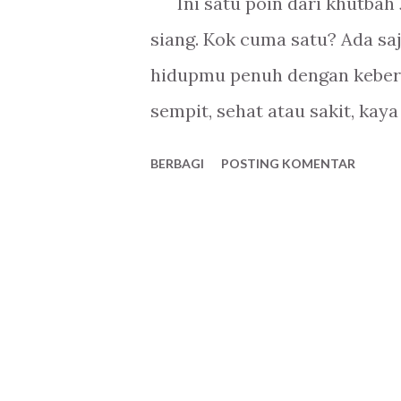
Ini satu poin dari khutbah J
g
siang. Kok cuma satu? Ada sa
a
hidupmu penuh dengan keberk
n
sempit, sehat atau sakit, ka
dengan-Nya. Silahkan di cek, 
BERBAGI
POSTING KOMENTAR
ada salah langkah dalam penga
malah membuat kita menjauh 
potensi menjauh, tapi kita s
terbisik, tergelincir oleh San
membiarkanmu lari dari-Nya,
Nya, siang dan malam,". Baha'i