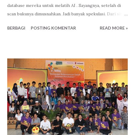
database mereka untuk melatih AI . Sayangnya, setelah di
scan bukunya dimusnahkan. Jadi banyak spekulasi. Dari sisi
bisnis ya wajar, ibaratnya gue sudah beli, terserah itu buku
BERBAGI
POSTING KOMENTAR
READ MORE »
mau gue apain-lah. Mau gue monopoli isinya ( source code )
biar perusahaan gue jadi yang terdepan, paling paham.
Harus untung-lah, namanya juga orang dagang, haha. Iya
juga sih, tapi kan nanti elo gampang kalau mau manipulasi.
Ya, itu juga resiko. Jayalah perabadan mesin berpikir
mandiri! Jaya! Jaya! Jaya! Terlalu menjiwai Ndri! Wkwkwk
Paling tidak hikmah dari berita ini ada kesadaran. Kenapa
ada satu kitab suci yang bisa dihafal jutaan manusia, ada
ratusan ribu perkataan manusia yang tidak dilukiskan
wajahnya bisa menjadi panduan dalam kehidupan. Dan tentu
saja, ada Tuhan Yang Berkehendak menjaganya sampai akhir
zaman.