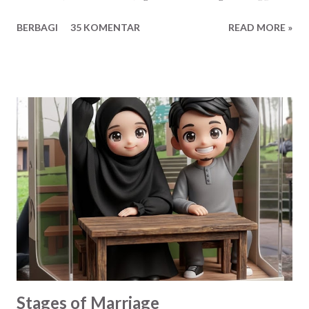
jawaban daripada pertanyaan semacam itu, setidaknya
BERBAGI
35 KOMENTAR
READ MORE »
mungkin teman-teman saya mulai berpikir apa yang paling
dia cari, apa yang paling penting dalam hidupnya kini. Finally,
akhirnya beberapa dari mereka membalasnya pertanyaaan
itu. Berikut saya kutip selengkapnya, tapi tetap Anonymous
yaa :v Anonymous I : Kebahagiaan Anonymous II : Dimana
aku bisa menemukan cinta sejati dari wanita yang sholeha
yang bisa selalu mengingatkan kalo aku salah/khilaf. Yang
bisa membimbing aku menjadi suami yang sholeh untuk
keluargaku. Anonymous III : Ketenangan hati Anonymous IV
: Rizki dari Yang Maha Kuasa Jawaban yang beragam bukan?
Jawaban-jawaban itu menurut analisis saya sebagai pakar
bla-bla-bla :D . Datang dari latar belakang, situasi dan
kondisi teman-tema...
Stages of Marriage