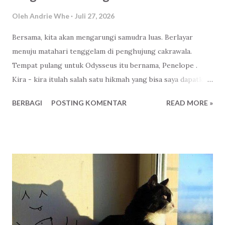
Oleh
Andrie Whe
Juli 27, 2026
Bersama, kita akan mengarungi samudra luas. Berlayar
menuju matahari tenggelam di penghujung cakrawala.
Tempat pulang untuk Odysseus itu bernama, Penelope .
Kira - kira itulah salah satu hikmah yang bisa saya dapatkan
setelah menonton The Odyssey yang berdurasi kurang
BERBAGI
POSTING KOMENTAR
READ MORE »
lebih tiga jam. Untungnya, tanpa direncanakan dan sudah
rezekinya nonton di bioskop yang bisa sambil rebahan dan
pesan makanan. Norak yak? Biarin napah! Haha. Kita semua
sebenarnya kurang lebih sama seperti Odysseus. Sama
seperti Penelope. Semingguan ini saya diingatkan lagi
tentang makna pernikahan, apa itu ikatan. Baik dari internal
maupun eksternal. Ada yang baru saja ditinggal meninggal.
Ada yang baru memulai perjalanan. Ada yang sedang lucu-
lucunya merawat anak titipan Tuhan. Ada yang berpisah