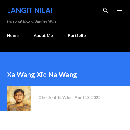
Langsung ke konten utama
LANGIT NILAI
Personal Blog of Andrie Whe
Home
About Me
Portfolio
Xa Wang Xie Na Wang
Oleh
Andrie Whe
April 18, 2022