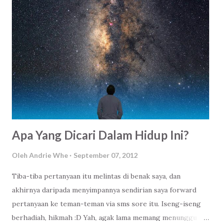
menghadiri event bernama Ulang Tahun ke 3 Blogger
Bekasi pada tanggal 8 September 2012 yang
diselenggarakan di Balai Patriot , Kantor Walikota Bekasi
. Penasaran saya searching alamat webnya, alamat Facebook
baik grup dan halaman fanspagenya dan tidak ketinggalan
twitternya. Lalu singkat cerita dengan berani dan agak ragu
saya mengisi form pendaftaran tanda akan hadir disana, di
acara Ulang Tahun ke...
Apa Yang Dicari Dalam Hidup Ini?
Oleh
Andrie Whe
September 07, 2012
Tiba-tiba pertanyaan itu melintas di benak saya, dan
akhirnya daripada menyimpannya sendirian saya forward
pertanyaan ke teman-teman via sms sore itu. Iseng-iseng
berhadiah, hikmah :D Yah, agak lama memang menunggu