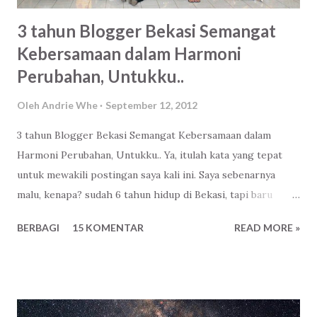
3 tahun Blogger Bekasi Semangat
Kebersamaan dalam Harmoni
Perubahan, Untukku..
Oleh
Andrie Whe
September 12, 2012
3 tahun Blogger Bekasi Semangat Kebersamaan dalam
Harmoni Perubahan, Untukku.. Ya, itulah kata yang tepat
untuk mewakili postingan saya kali ini. Saya sebenarnya
malu, kenapa? sudah 6 tahun hidup di Bekasi, tapi baru
mengenal Komunitas Blogger Bekasi justru di Ulang
BERBAGI
15 KOMENTAR
READ MORE »
tahunnya yang ke 3. Miris. Flashback.. Malam itu seperti
biasa, setelah merapikan mengurus jadwal posting di web
yang saya kelola. Buka beranda Facebook , liat update sana-
sini, komentar lagi-lagi. Lalu klik event, siapa tahu ada acara
yang penting? Dan ternyata ada! Seorang teman akan