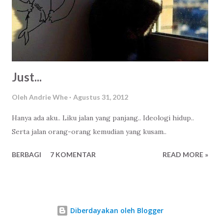
karena ternyata berbeda tujuan. Ada juga yang baru memulai
dari awal setelah berpisah, lalu bersama dengan jiwa yang
baru dikenal. Ada juga yang masih dalam tahap penantian.
Dan ada - ada yang lainnya, kemudian. Bagi saya sen...
Just...
Oleh
Andrie Whe
Agustus 31, 2012
Hanya ada aku.. Liku jalan yang panjang.. Ideologi hidup..
Serta jalan orang-orang kemudian yang kusam..
BERBAGI
7 KOMENTAR
READ MORE »
Diberdayakan oleh Blogger