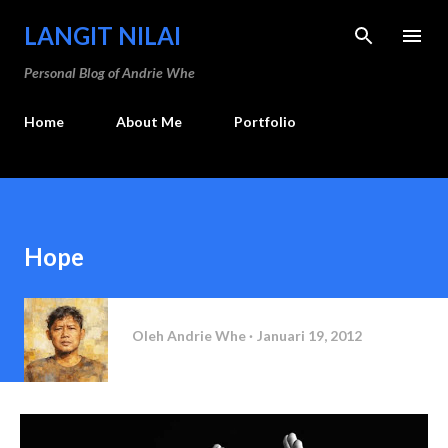
Langsung ke konten utama
LANGIT NILAI
Personal Blog of Andrie Whe
Home
About Me
Portfolio
Hope
Oleh
Andrie Whe
Januari 19, 2012