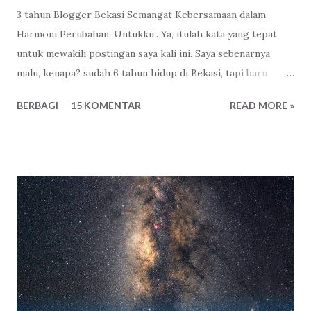
3 tahun Blogger Bekasi Semangat Kebersamaan dalam
Harmoni Perubahan, Untukku.. Ya, itulah kata yang tepat
untuk mewakili postingan saya kali ini. Saya sebenarnya
malu, kenapa? sudah 6 tahun hidup di Bekasi, tapi baru
mengenal Komunitas Blogger Bekasi justru di Ulang
BERBAGI
15 KOMENTAR
READ MORE »
tahunnya yang ke 3. Miris. Flashback.. Malam itu seperti
biasa, setelah merapikan mengurus jadwal posting di web
yang saya kelola. Buka beranda Facebook , liat update sana-
sini, komentar lagi-lagi. Lalu klik event, siapa tahu ada acara
yang penting? Dan ternyata ada! Seorang teman akan
menghadiri event bernama Ulang Tahun ke 3 Blogger
Bekasi pada tanggal 8 September 2012 yang
diselenggarakan di Balai Patriot , Kantor Walikota Bekasi
. Penasaran saya searching alamat webnya, alamat Facebook
baik grup dan halaman fanspagenya dan tidak ketinggalan
twitternya. Lalu singkat cerita dengan berani dan agak ragu