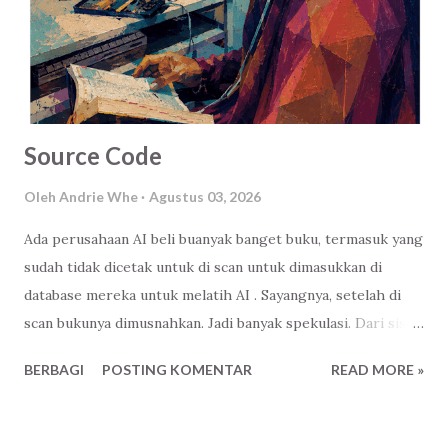
Source Code
Oleh
Andrie Whe
Agustus 03, 2026
Ada perusahaan AI beli buanyak banget buku, termasuk yang
sudah tidak dicetak untuk di scan untuk dimasukkan di
database mereka untuk melatih AI . Sayangnya, setelah di
scan bukunya dimusnahkan. Jadi banyak spekulasi. Dari sisi
bisnis ya wajar, ibaratnya gue sudah beli, terserah itu buku
BERBAGI
POSTING KOMENTAR
READ MORE »
mau gue apain-lah. Mau gue monopoli isinya ( source code )
biar perusahaan gue jadi yang terdepan, paling paham.
Harus untung-lah, namanya juga orang dagang, haha. Iya