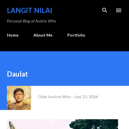
Langsung ke konten utama
LANGIT NILAI
Personal Blog of Andrie Whe
Home
About Me
Portfolio
Daulat
Oleh
Andrie Whe
Juni 15, 2026