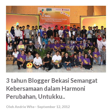
juga sih, tapi kan nanti elo gampang kalau mau manipulasi.
Ya, itu juga resiko. Jayalah perabadan mesin berpikir
mandiri! Jaya! Jaya! Jaya! Terlalu menjiwai Ndri! Wkwkwk
Paling tidak hikmah dari berita ini ada kesadaran. Kenapa
ada satu kitab suci yang bisa dihafal jutaan manusia, ada
ratusan ribu perkataan manusia yang tidak dilukiskan
wajahnya bisa menjadi panduan dalam kehidupan. Dan tentu
saja, ada Tuhan Yang Berkehendak menjaganya sampai akhir
zaman.
3 tahun Blogger Bekasi Semangat
Kebersamaan dalam Harmoni
Perubahan, Untukku..
Oleh
Andrie Whe
September 12, 2012