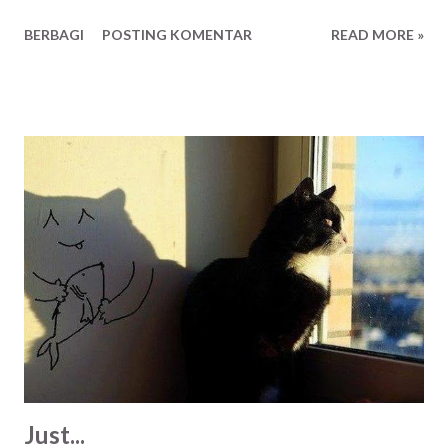
setelah menonton The Odyssey yang berdurasi kurang
BERBAGI
POSTING KOMENTAR
READ MORE »
lebih tiga jam. Untungnya, tanpa direncanakan dan sudah
rezekinya nonton di bioskop yang bisa sambil rebahan dan
pesan makanan. Norak yak? Biarin napah! Haha. Kita semua
sebenarnya kurang lebih sama seperti Odysseus. Sama
seperti Penelope. Semingguan ini saya diingatkan lagi
tentang makna pernikahan, apa itu ikatan. Baik dari internal
maupun eksternal. Ada yang baru saja ditinggal meninggal.
Ada yang baru memulai perjalanan. Ada yang sedang lucu-
lucunya merawat anak titipan Tuhan. Ada yang berpisah
karena ternyata berbeda tujuan. Ada juga yang baru memulai
dari awal setelah berpisah, lalu bersama dengan jiwa yang
baru dikenal. Ada juga yang masih dalam tahap penantian.
Dan ada - ada yang lainnya, kemudian. Bagi saya sen...
Just...