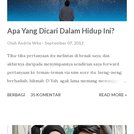
saya mengisi form pendaftaran tanda akan hadir disana, di
acara Ulang Tahun ke...
Apa Yang Dicari Dalam Hidup Ini?
Oleh
Andrie Whe
September 07, 2012
Tiba-tiba pertanyaan itu melintas di benak saya, dan
akhirnya daripada menyimpannya sendirian saya forward
pertanyaan ke teman-teman via sms sore itu. Iseng-iseng
berhadiah, hikmah :D Yah, agak lama memang menunggu
jawaban daripada pertanyaan semacam itu, setidaknya
BERBAGI
35 KOMENTAR
READ MORE »
mungkin teman-teman saya mulai berpikir apa yang paling
dia cari, apa yang paling penting dalam hidupnya kini. Finally,
akhirnya beberapa dari mereka membalasnya pertanyaaan
itu. Berikut saya kutip selengkapnya, tapi tetap Anonymous
yaa :v Anonymous I : Kebahagiaan Anonymous II : Dimana