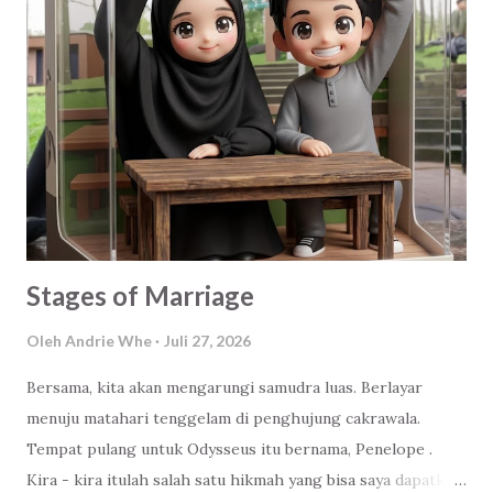
aku bisa menemukan cinta sejati dari wanita yang sholeha
yang bisa selalu mengingatkan kalo aku salah/khilaf. Yang
bisa membimbing aku menjadi suami yang sholeh untuk
keluargaku. Anonymous III : Ketenangan hati Anonymous IV
: Rizki dari Yang Maha Kuasa Jawaban yang beragam bukan?
Jawaban-jawaban itu menurut analisis saya sebagai pakar
bla-bla-bla :D . Datang dari latar belakang, situasi dan
kondisi teman-tema...
Stages of Marriage
Oleh
Andrie Whe
Juli 27, 2026
Bersama, kita akan mengarungi samudra luas. Berlayar
menuju matahari tenggelam di penghujung cakrawala.
Tempat pulang untuk Odysseus itu bernama, Penelope .
Kira - kira itulah salah satu hikmah yang bisa saya dapatkan