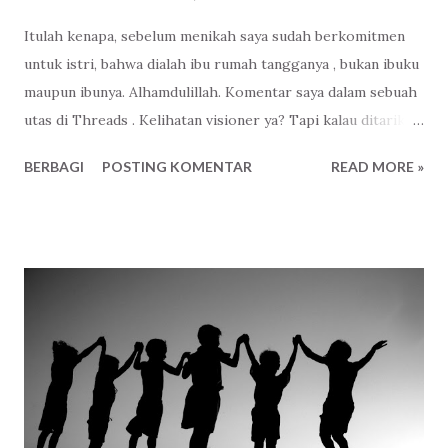
Itulah kenapa, sebelum menikah saya sudah berkomitmen
untuk istri, bahwa dialah ibu rumah tangganya , bukan ibuku
maupun ibunya. Alhamdulillah. Komentar saya dalam sebuah
utas di Threads . Kelihatan visioner ya? Tapi kalau ditarik
ke belakang, jauh sebelumnya, jauh sekali rasanya. Kenapa?
BERBAGI
POSTING KOMENTAR
READ MORE »
Karena perkataan itu terbentuk dari pengalaman yang
diceritakan dan tidak diharapkan terulang di kehidupan
saya, anaknya. Betul, pengalaman Ibu saya. Itulah kenapa
syarat saya menikah adalah mempunyai sebuah rumah atau
setidaknya tinggal. Dimana nanti menantunya berkuasa
penuh, menjadi ibu rumah tangganya. Karena sebaik apapun
dia, sebaik apapun menantunya. Ada peran yang tidak boleh
digantikan dalam sebuah rumah tangga , karena apabila
tidak demikian niscaya ada kejadian yang tidak
menyenangkan diantaranya. Itulah kenapa pekerjaan di