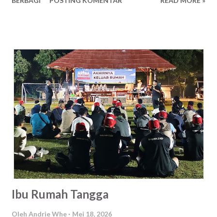
BERBAGI
POSTING KOMENTAR
READ MORE »
penghidupan ke negeri seberang. Setelah paginya ditinggal
dan sesenggukan, ditambah istri saya juga ikut-ikutan. Tapi
malah lebih menjiwai dari sang ponakan. Bah! Akhirnya
siangnya kami bertiga pergi ke wahana bermain, sebagai
pengalih perhatian. Momentum yang pas memang saya
pulang ke Malang, selain sebagai penghiburan. Juga dapat
pembelajaran. Oh, ternyata begitu yak rasanya. Jadi, adu
nasib jadi bahan nasehat dan perbandingan. Wkwkwk Terus
gimana caranya biar sukses dan banyak uang seperti CEO?
*Tanya randomnya ke saya Eh, salah saya bawa dia tarik
tunai ke ATM sampai muncul itu pertanyaan. Kebanyakan
nonton dracin itu bocah keknya. Abisin jatah gagal yang
banyak dan berteman dengan kesepian. *Jawab saya se...
Ibu Rumah Tangga
Oleh
Andrie Whe
Mei 18, 2026