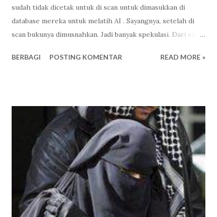
sudah tidak dicetak untuk di scan untuk dimasukkan di
database mereka untuk melatih AI . Sayangnya, setelah di
scan bukunya dimusnahkan. Jadi banyak spekulasi. Dari sisi
bisnis ya wajar, ibaratnya gue sudah beli, terserah itu buku
BERBAGI
POSTING KOMENTAR
READ MORE »
mau gue apain-lah. Mau gue monopoli isinya ( source code )
biar perusahaan gue jadi yang terdepan, paling paham.
Harus untung-lah, namanya juga orang dagang, haha. Iya
juga sih, tapi kan nanti elo gampang kalau mau manipulasi.
Ya, itu juga resiko. Jayalah perabadan mesin berpikir
mandiri! Jaya! Jaya! Jaya! Terlalu menjiwai Ndri! Wkwkwk
Paling tidak hikmah dari berita ini ada kesadaran. Kenapa
ada satu kitab suci yang bisa dihafal jutaan manusia, ada
ratusan ribu perkataan manusia yang tidak dilukiskan
wajahnya bisa menjadi panduan dalam kehidupan. Dan tentu
saja, ada Tuhan Yang Berkehendak menjaganya sampai akhir
zaman.