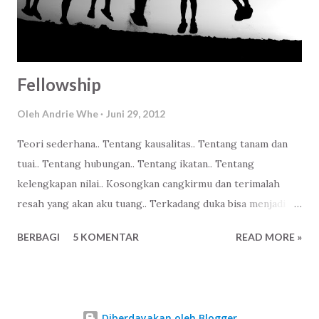
kartu identitas kependudukan ada namanya, ibu rumah
tangga. Bukan untuk merendahkan, tapi karena itulah fitrah
mulia seorang wanita . Jika tidak? Sebaiknya jangan gega...
Fellowship
Oleh
Andrie Whe
Juni 29, 2012
Teori sederhana.. Tentang kausalitas.. Tentang tanam dan
tuai.. Tentang hubungan.. Tentang ikatan.. Tentang
kelengkapan nilai.. Kosongkan cangkirmu dan terimalah
resah yang akan aku tuang.. Terkadang duka bisa menjadi
wejangan yang lebih bermakna dan menguatkan kita..
BERBAGI
5 KOMENTAR
READ MORE »
Terkadang suka bisa menjadi pagar yang sangat tinggi lalu
menjadi sekat diantara kita.. Dan mampukah kita tetap
bersama? Teman, sahabat.. ____________ Dedicate to :
V for ......
Diberdayakan oleh Blogger