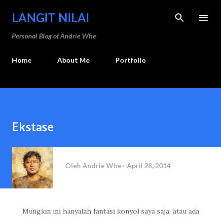
Langsung ke konten utama
LANGIT NILAI
Personal Blog of Andrie Whe
Home
About Me
Portfolio
Ekstase
Oleh
Andrie Whe
April 28, 2014
Mungkin ini hanyalah fantasi konyol saya saja, atau ada