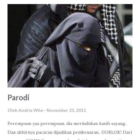
juga sih, tapi kan nanti elo gampang kalau mau manipulasi.
Ya, itu juga resiko. Jayalah perabadan mesin berpikir
mandiri! Jaya! Jaya! Jaya! Terlalu menjiwai Ndri! Wkwkwk
Paling tidak hikmah dari berita ini ada kesadaran. Kenapa
ada satu kitab suci yang bisa dihafal jutaan manusia, ada
ratusan ribu perkataan manusia yang tidak dilukiskan
wajahnya bisa menjadi panduan dalam kehidupan. Dan tentu
saja, ada Tuhan Yang Berkehendak menjaganya sampai akhir
zaman.
Parodi
Oleh
Andrie Whe
November 25, 2011
Perempuan yaa perempuan, dia merindukan kasih sayang..
Dan akhirnya pacaran dijadikan pembenaran.. GOBLOK! Dari