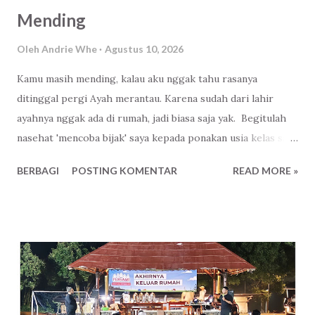
Mending
Oleh
Andrie Whe
Agustus 10, 2026
Kamu masih mending, kalau aku nggak tahu rasanya
ditinggal pergi Ayah merantau. Karena sudah dari lahir
ayahnya nggak ada di rumah, jadi biasa saja yak. Begitulah
nasehat 'mencoba bijak' saya kepada ponakan usia kelas satu
SD di sore hari yang ditinggal ayahnya mencari
BERBAGI
POSTING KOMENTAR
READ MORE »
penghidupan ke negeri seberang. Setelah paginya ditinggal
dan sesenggukan, ditambah istri saya juga ikut-ikutan. Tapi
malah lebih menjiwai dari sang ponakan. Bah! Akhirnya
siangnya kami bertiga pergi ke wahana bermain, sebagai
pengalih perhatian. Momentum yang pas memang saya
pulang ke Malang, selain sebagai penghiburan. Juga dapat
pembelajaran. Oh, ternyata begitu yak rasanya. Jadi, adu