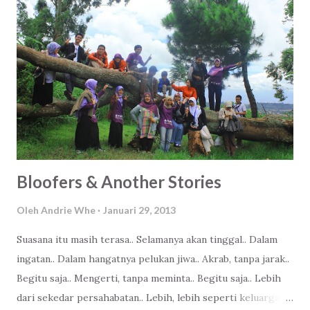
g
K
o
m
e
n
t
a
r
Bloofers & Another Stories
Oleh
Andrie Whe
Januari 29, 2013
Suasana itu masih terasa.. Selamanya akan tinggal.. Dalam
ingatan.. Dalam hangatnya pelukan jiwa.. Akrab, tanpa jarak..
Begitu saja.. Mengerti, tanpa meminta.. Begitu saja.. Lebih
dari sekedar persahabatan.. Lebih, lebih seperti keluarga...