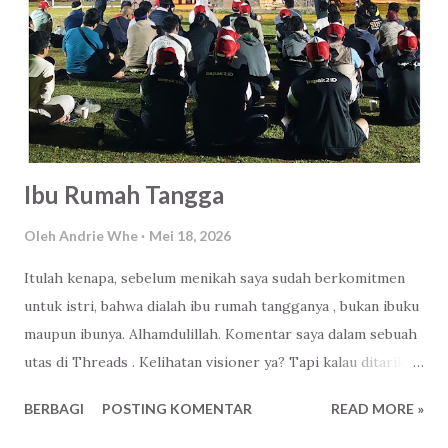
nasib jadi bahan nasehat dan perbandingan. Wkwkwk Terus
gimana caranya biar sukses dan banyak uang seperti CEO?
*Tanya randomnya ke saya Eh, salah saya bawa dia tarik
tunai ke ATM sampai muncul itu pertanyaan. Kebanyakan
nonton dracin itu bocah keknya. Abisin jatah gagal yang
banyak dan berteman dengan kesepian. *Jawab saya se...
Ibu Rumah Tangga
Oleh
Andrie Whe
Mei 18, 2026
Itulah kenapa, sebelum menikah saya sudah berkomitmen
untuk istri, bahwa dialah ibu rumah tangganya , bukan ibuku
maupun ibunya. Alhamdulillah. Komentar saya dalam sebuah
utas di Threads . Kelihatan visioner ya? Tapi kalau ditarik
ke belakang, jauh sebelumnya, jauh sekali rasanya. Kenapa?
BERBAGI
POSTING KOMENTAR
READ MORE »
Karena perkataan itu terbentuk dari pengalaman yang
diceritakan dan tidak diharapkan terulang di kehidupan