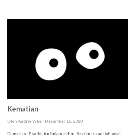
saya, anaknya. Betul, pengalaman Ibu saya. Itulah kenapa
syarat saya menikah adalah mempunyai sebuah rumah atau
setidaknya tinggal. Dimana nanti menantunya berkuasa
penuh, menjadi ibu rumah tangganya. Karena sebaik apapun
dia, sebaik apapun menantunya. Ada peran yang tidak boleh
digantikan dalam sebuah rumah tangga , karena apabila
tidak demikian niscaya ada kejadian yang tidak
menyenangkan diantaranya. Itulah kenapa pekerjaan di
kartu identitas kependudukan ada namanya, ibu rumah
tangga. Bukan untuk merendahkan, tapi karena itulah fitrah
mulia seorang wanita . Jika tidak? Sebaiknya jangan gega...
Kematian
Oleh
Andrie Whe
Desember 16, 2010
Kematian.. Bagiku itu bukan akhir.. Bagiku itu adalah awal..