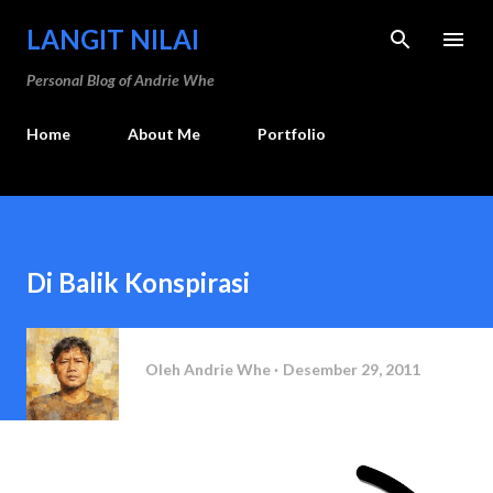
Langsung ke konten utama
LANGIT NILAI
Personal Blog of Andrie Whe
Home
About Me
Portfolio
Di Balik Konspirasi
Oleh
Andrie Whe
Desember 29, 2011