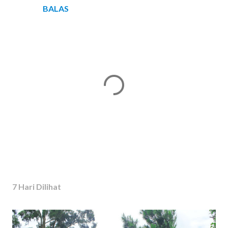
BALAS
P
o
s
7 Hari Dilihat
t
i
n