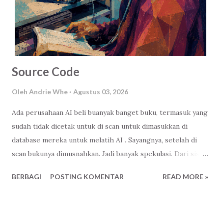
Source Code
Oleh
Andrie Whe
Agustus 03, 2026
Ada perusahaan AI beli buanyak banget buku, termasuk yang
sudah tidak dicetak untuk di scan untuk dimasukkan di
database mereka untuk melatih AI . Sayangnya, setelah di
scan bukunya dimusnahkan. Jadi banyak spekulasi. Dari sisi
bisnis ya wajar, ibaratnya gue sudah beli, terserah itu buku
BERBAGI
POSTING KOMENTAR
READ MORE »
mau gue apain-lah. Mau gue monopoli isinya ( source code )
biar perusahaan gue jadi yang terdepan, paling paham.
Harus untung-lah, namanya juga orang dagang, haha. Iya