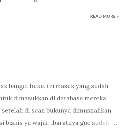
READ MORE »
yak banget buku, termasuk yang sudah
 untuk dimasukkan di database mereka
, setelah di scan bukunya dimusnahkan.
si bisnis ya wajar, ibaratnya gue sudah
ue apain-lah. Mau gue monopoli isinya (