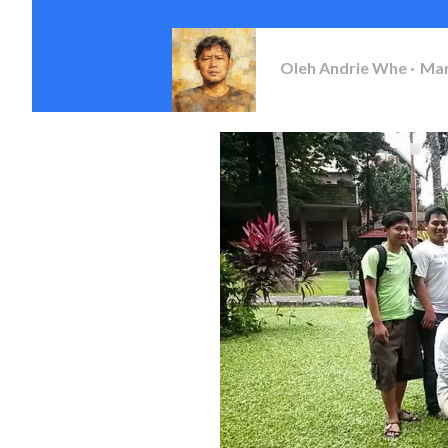
Oleh
Andrie Whe
Mar