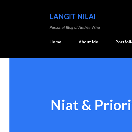
LANGIT NILAI
Personal Blog of Andrie Whe
Home
About Me
Portfoli
Niat & Prior