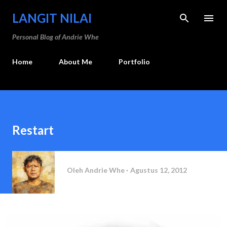
Langsung ke konten utama
LANGIT NILAI
Personal Blog of Andrie Whe
Home
About Me
Portfolio
Restart
Oleh
Andrie Whe
Agustus 12, 2012