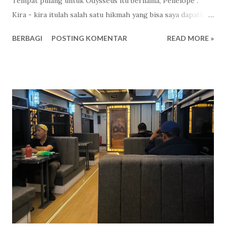
Tempat pulang untuk Odysseus itu bernama, Penelope .
Kira - kira itulah salah satu hikmah yang bisa saya dapatkan
setelah menonton The Odyssey yang berdurasi kurang
BERBAGI
POSTING KOMENTAR
READ MORE »
lebih tiga jam. Untungnya, tanpa direncanakan dan sudah
rezekinya nonton di bioskop yang bisa sambil rebahan dan
pesan makanan. Norak yak? Biarin napah! Haha. Kita semua
sebenarnya kurang lebih sama seperti Odysseus. Sama
seperti Penelope. Semingguan ini saya diingatkan lagi
tentang makna pernikahan, apa itu ikatan. Baik dari internal
maupun eksternal. Ada yang baru saja ditinggal meninggal.
Ada yang baru memulai perjalanan. Ada yang sedang lucu-
lucunya merawat anak titipan Tuhan. Ada yang berpisah
karena ternyata berbeda tujuan. Ada juga yang baru memulai
dari awal setelah berpisah, lalu bersama dengan jiwa yang
baru dikenal. Ada juga yang masih dalam tahap penantian.
Dan ada - ada yang lainnya, kemudian. Bagi saya sen...