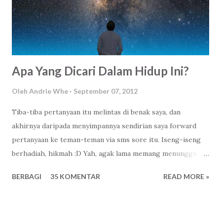
wajahnya bisa menjadi panduan dalam kehidupan. Dan tentu
saja, ada Tuhan Yang Berkehendak menjaganya sampai akhir
zaman.
Apa Yang Dicari Dalam Hidup Ini?
Oleh
Andrie Whe
September 07, 2012
Tiba-tiba pertanyaan itu melintas di benak saya, dan
akhirnya daripada menyimpannya sendirian saya forward
pertanyaan ke teman-teman via sms sore itu. Iseng-iseng
berhadiah, hikmah :D Yah, agak lama memang menunggu
jawaban daripada pertanyaan semacam itu, setidaknya
BERBAGI
35 KOMENTAR
READ MORE »
mungkin teman-teman saya mulai berpikir apa yang paling
dia cari, apa yang paling penting dalam hidupnya kini. Finally,
akhirnya beberapa dari mereka membalasnya pertanyaaan