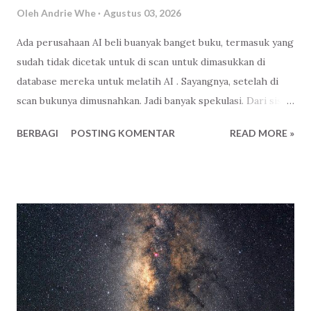
Oleh
Andrie Whe
Agustus 03, 2026
Ada perusahaan AI beli buanyak banget buku, termasuk yang
sudah tidak dicetak untuk di scan untuk dimasukkan di
database mereka untuk melatih AI . Sayangnya, setelah di
scan bukunya dimusnahkan. Jadi banyak spekulasi. Dari sisi
bisnis ya wajar, ibaratnya gue sudah beli, terserah itu buku
BERBAGI
POSTING KOMENTAR
READ MORE »
mau gue apain-lah. Mau gue monopoli isinya ( source code )
biar perusahaan gue jadi yang terdepan, paling paham.
Harus untung-lah, namanya juga orang dagang, haha. Iya
juga sih, tapi kan nanti elo gampang kalau mau manipulasi.
Ya, itu juga resiko. Jayalah perabadan mesin berpikir
mandiri! Jaya! Jaya! Jaya! Terlalu menjiwai Ndri! Wkwkwk
Paling tidak hikmah dari berita ini ada kesadaran. Kenapa
ada satu kitab suci yang bisa dihafal jutaan manusia, ada
ratusan ribu perkataan manusia yang tidak dilukiskan