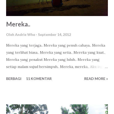
r
Mereka..
Oleh
Andrie Whe
September 14, 2012
Mereka yang terjaga.. Mereka yang penuh cahaya.. Mereka
yang terlihat biasa.. Mereka yang setia.. Mereka yang kuat..
Mereka yang penakut Mereka yang luluh.. Mereka yang
setiap malam sujud bersimpuh.. Mereka, mereka.. Aku ingin
menjadi bagian dari mereka..
BERBAGI
11 KOMENTAR
READ MORE »