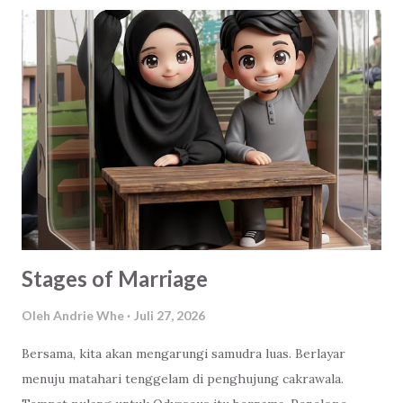
itu. Berikut saya kutip selengkapnya, tapi tetap Anonymous
yaa :v Anonymous I : Kebahagiaan Anonymous II : Dimana
aku bisa menemukan cinta sejati dari wanita yang sholeha
yang bisa selalu mengingatkan kalo aku salah/khilaf. Yang
bisa membimbing aku menjadi suami yang sholeh untuk
keluargaku. Anonymous III : Ketenangan hati Anonymous IV
: Rizki dari Yang Maha Kuasa Jawaban yang beragam bukan?
Jawaban-jawaban itu menurut analisis saya sebagai pakar
bla-bla-bla :D . Datang dari latar belakang, situasi dan
kondisi teman-tema...
Stages of Marriage
Oleh
Andrie Whe
Juli 27, 2026
Bersama, kita akan mengarungi samudra luas. Berlayar
menuju matahari tenggelam di penghujung cakrawala.