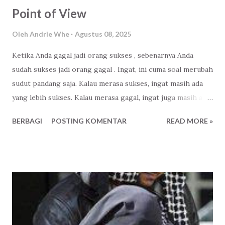
Point of View
Oleh
Andrie Whe
Agustus 08, 2025
Ketika Anda gagal jadi orang sukses , sebenarnya Anda
sudah sukses jadi orang gagal . Ingat, ini cuma soal merubah
sudut pandang saja. Kalau merasa sukses, ingat masih ada
yang lebih sukses. Kalau merasa gagal, ingat juga masih ada
yang lebih gagal. Ingat, lagi - lagi cuma soal merubah sudut
BERBAGI
POSTING KOMENTAR
READ MORE »
pandang saja. Jadi, hiduplah biasa saja, tidak perlu jumawa
ataupun merasa paling nelangsa. Terus bergerak , jangan
berharap pada negara. Namanya juga, hidup di dunia cuma
sementara.. Akhirat selama - lamanya .. Orang kaya mati,
orang miskin mati.. Raja - raja mati, orang biasa mati.. Lah,
kok malah nyanyi.