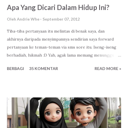
Apa Yang Dicari Dalam Hidup Ini?
Oleh
Andrie Whe
September 07, 2012
Tiba-tiba pertanyaan itu melintas di benak saya, dan
akhirnya daripada menyimpannya sendirian saya forward
pertanyaan ke teman-teman via sms sore itu. Iseng-iseng
berhadiah, hikmah :D Yah, agak lama memang menunggu
jawaban daripada pertanyaan semacam itu, setidaknya
BERBAGI
35 KOMENTAR
READ MORE »
mungkin teman-teman saya mulai berpikir apa yang paling
dia cari, apa yang paling penting dalam hidupnya kini. Finally,
akhirnya beberapa dari mereka membalasnya pertanyaaan
itu. Berikut saya kutip selengkapnya, tapi tetap Anonymous
yaa :v Anonymous I : Kebahagiaan Anonymous II : Dimana
aku bisa menemukan cinta sejati dari wanita yang sholeha
yang bisa selalu mengingatkan kalo aku salah/khilaf. Yang
bisa membimbing aku menjadi suami yang sholeh untuk