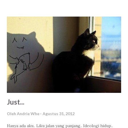
pesan makanan. Norak yak? Biarin napah! Haha. Kita semua
sebenarnya kurang lebih sama seperti Odysseus. Sama
seperti Penelope. Semingguan ini saya diingatkan lagi
tentang makna pernikahan, apa itu ikatan. Baik dari internal
maupun eksternal. Ada yang baru saja ditinggal meninggal.
Ada yang baru memulai perjalanan. Ada yang sedang lucu-
lucunya merawat anak titipan Tuhan. Ada yang berpisah
karena ternyata berbeda tujuan. Ada juga yang baru memulai
dari awal setelah berpisah, lalu bersama dengan jiwa yang
baru dikenal. Ada juga yang masih dalam tahap penantian.
Dan ada - ada yang lainnya, kemudian. Bagi saya sen...
Just...
Oleh
Andrie Whe
Agustus 31, 2012
Hanya ada aku.. Liku jalan yang panjang.. Ideologi hidup..