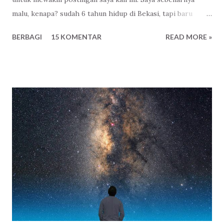
malu, kenapa? sudah 6 tahun hidup di Bekasi, tapi baru
mengenal Komunitas Blogger Bekasi justru di Ulang
BERBAGI
15 KOMENTAR
READ MORE »
tahunnya yang ke 3. Miris. Flashback.. Malam itu seperti
biasa, setelah merapikan mengurus jadwal posting di web
yang saya kelola. Buka beranda Facebook , liat update sana-
sini, komentar lagi-lagi. Lalu klik event, siapa tahu ada acara
yang penting? Dan ternyata ada! Seorang teman akan
menghadiri event bernama Ulang Tahun ke 3 Blogger
Bekasi pada tanggal 8 September 2012 yang
diselenggarakan di Balai Patriot , Kantor Walikota Bekasi
. Penasaran saya searching alamat webnya, alamat Facebook
baik grup dan halaman fanspagenya dan tidak ketinggalan
twitternya. Lalu singkat cerita dengan berani dan agak ragu
saya mengisi form pendaftaran tanda akan hadir disana, di
acara Ulang Tahun ke...