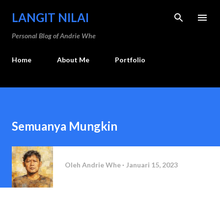
Langsung ke konten utama
LANGIT NILAI
Personal Blog of Andrie Whe
Home
About Me
Portfolio
Semuanya Mungkin
Oleh
Andrie Whe
Januari 15, 2023