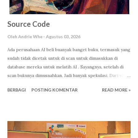
Source Code
Oleh
Andrie Whe
Agustus 03, 2026
Ada perusahaan AI beli buanyak banget buku, termasuk yang
sudah tidak dicetak untuk di scan untuk dimasukkan di
database mereka untuk melatih AI . Sayangnya, setelah di
scan bukunya dimusnahkan. Jadi banyak spekulasi. Dari sisi
bisnis ya wajar, ibaratnya gue sudah beli, terserah itu buku
BERBAGI
POSTING KOMENTAR
READ MORE »
mau gue apain-lah. Mau gue monopoli isinya ( source code )
biar perusahaan gue jadi yang terdepan, paling paham.
Harus untung-lah, namanya juga orang dagang, haha. Iya
juga sih, tapi kan nanti elo gampang kalau mau manipulasi.
Ya, itu juga resiko. Jayalah perabadan mesin berpikir
mandiri! Jaya! Jaya! Jaya! Terlalu menjiwai Ndri! Wkwkwk