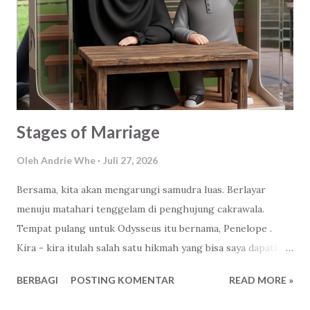
keluargaku. Anonymous III : Ketenangan hati Anonymous IV
: Rizki dari Yang Maha Kuasa Jawaban yang beragam bukan?
Jawaban-jawaban itu menurut analisis saya sebagai pakar
bla-bla-bla :D . Datang dari latar belakang, situasi dan
kondisi teman-tema...
Stages of Marriage
Oleh
Andrie Whe
Juli 27, 2026
Bersama, kita akan mengarungi samudra luas. Berlayar
menuju matahari tenggelam di penghujung cakrawala.
Tempat pulang untuk Odysseus itu bernama, Penelope .
Kira - kira itulah salah satu hikmah yang bisa saya dapatkan
setelah menonton The Odyssey yang berdurasi kurang
BERBAGI
POSTING KOMENTAR
READ MORE »
lebih tiga jam. Untungnya, tanpa direncanakan dan sudah
rezekinya nonton di bioskop yang bisa sambil rebahan dan