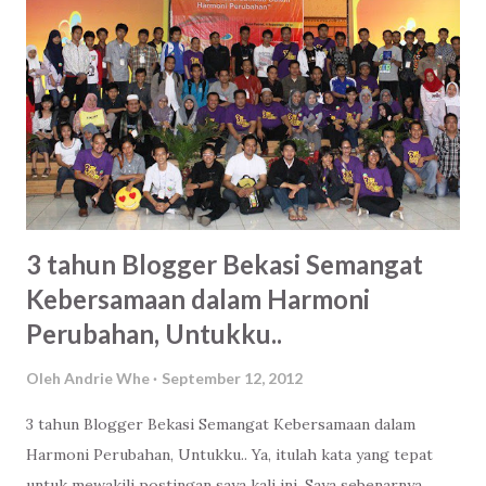
Paling tidak hikmah dari berita ini ada kesadaran. Kenapa
ada satu kitab suci yang bisa dihafal jutaan manusia, ada
ratusan ribu perkataan manusia yang tidak dilukiskan
wajahnya bisa menjadi panduan dalam kehidupan. Dan tentu
saja, ada Tuhan Yang Berkehendak menjaganya sampai akhir
zaman.
3 tahun Blogger Bekasi Semangat
Kebersamaan dalam Harmoni
Perubahan, Untukku..
Oleh
Andrie Whe
September 12, 2012
3 tahun Blogger Bekasi Semangat Kebersamaan dalam
Harmoni Perubahan, Untukku.. Ya, itulah kata yang tepat
untuk mewakili postingan saya kali ini. Saya sebenarnya